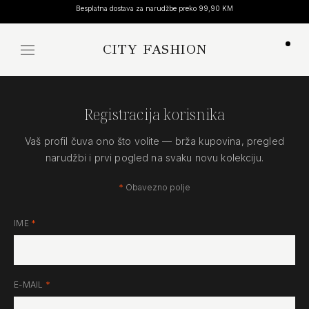
Besplatna dostava za narudžbe preko 99,90 KM
CITY FASHION
Koša
Registracija korisnika
Vaš profil čuva ono što volite — brža kupovina, pregled
narudžbi i prvi pogled na svaku novu kolekciju.
*
Obavezno polje
IME
*
E-MAIL
*