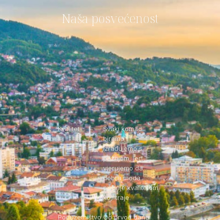
Naša posvećenost
Kvalitet
Svaki komad
biramo i
izrađujemo s
pažnjom, jer
vjerujemo da
dobra moda
počinje kvalitetom
koji traje.
Poduzetništvo
Od prvog dana