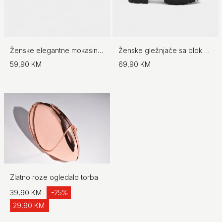
Ženske elegantne mokasine sa dodatkom
Ženske gležnjače sa blok petom
59,90 KM
69,90 KM
Zlatno roze ogledalo torba
39,90 KM
-25%
29,90 KM