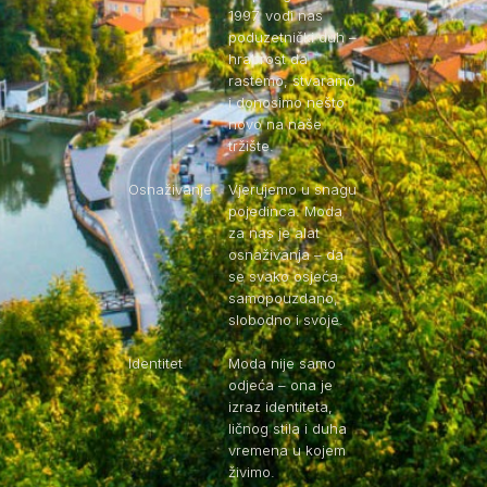
1997. vodi nas
poduzetnički duh –
hrabrost da
rastemo, stvaramo
i donosimo nešto
novo na naše
tržište.
Osnaživanje
Vjerujemo u snagu
pojedinca. Moda
za nas je alat
osnaživanja – da
se svako osjeća
samopouzdano,
slobodno i svoje.
Identitet
Moda nije samo
odjeća – ona je
izraz identiteta,
ličnog stila i duha
vremena u kojem
živimo.