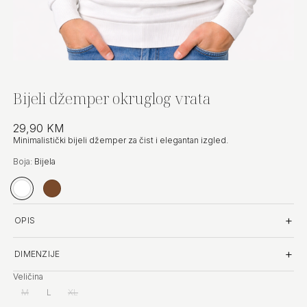
Bijeli džemper okruglog vrata
29,90 KM
Minimalistički bijeli džemper za čist i elegantan izgled.
Boja:
Bijela
Bijela
Smeđa
OPIS
DIMENZIJE
Veličina
M
(nema na stanju)
L
XL
(nema na stanju)