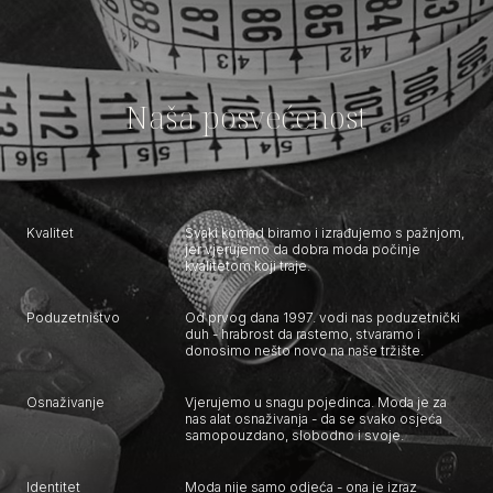
Naša posvećenost
Kvalitet
Svaki komad biramo i izrađujemo s pažnjom,
jer vjerujemo da dobra moda počinje
kvalitetom koji traje.
Poduzetništvo
Od prvog dana 1997. vodi nas poduzetnički
duh - hrabrost da rastemo, stvaramo i
donosimo nešto novo na naše tržište.
Osnaživanje
Vjerujemo u snagu pojedinca. Moda je za
nas alat osnaživanja - da se svako osjeća
samopouzdano, slobodno i svoje.
Identitet
Moda nije samo odjeća - ona je izraz