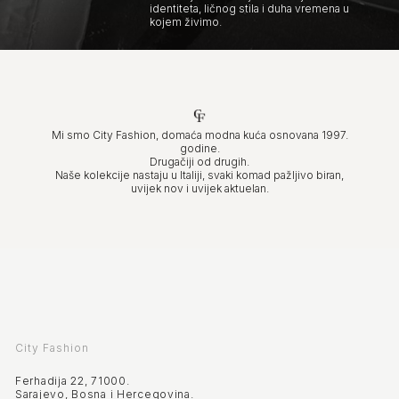
identiteta, ličnog stila i duha vremena u
kojem živimo.
Mi smo City Fashion, domaća modna kuća osnovana 1997.
godine.
Drugačiji od drugih.
Naše kolekcije nastaju u Italiji, svaki komad pažljivo biran,
uvijek nov i uvijek aktuelan.
City Fashion
Ferhadija 22, 71000.
Sarajevo, Bosna i Hercegovina.