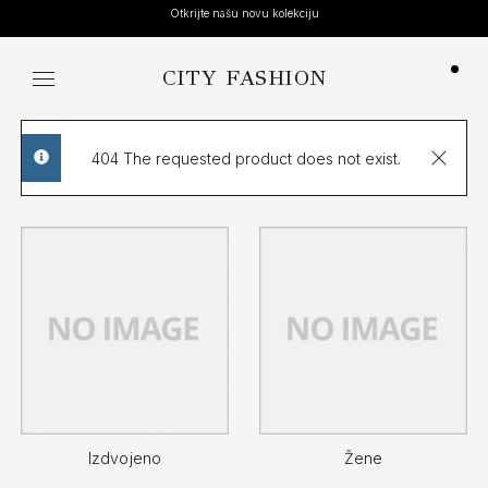
Otkrijte našu novu kolekciju
CITY FASHION
Koša
404 The requested product does not exist.
info
Izdvojeno
Žene