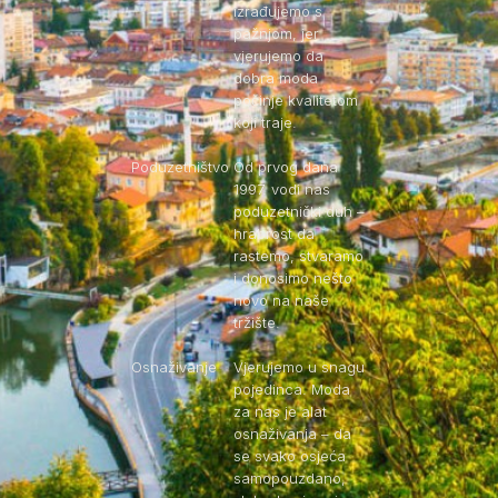
izrađujemo s
pažnjom, jer
vjerujemo da
dobra moda
počinje kvalitetom
koji traje.
Poduzetništvo
Od prvog dana
1997. vodi nas
poduzetnički duh –
hrabrost da
rastemo, stvaramo
i donosimo nešto
novo na naše
tržište.
Osnaživanje
Vjerujemo u snagu
pojedinca. Moda
za nas je alat
osnaživanja – da
se svako osjeća
samopouzdano,