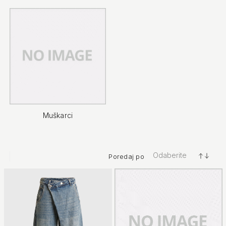
Muškarci
Odaberite
Poredaj po
+/-