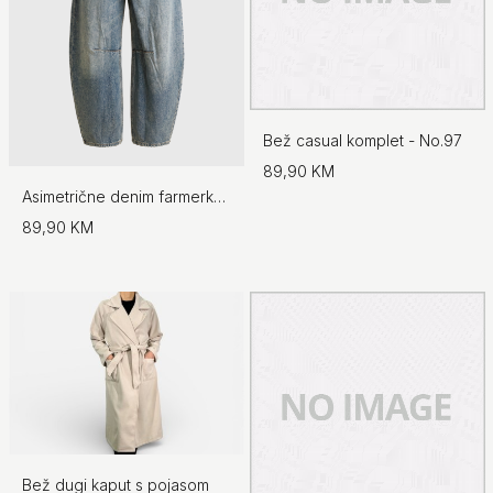
Bež casual komplet - No.97
89,90 KM
Asimetrične denim farmerke - No.97
89,90 KM
Bež dugi kaput s pojasom