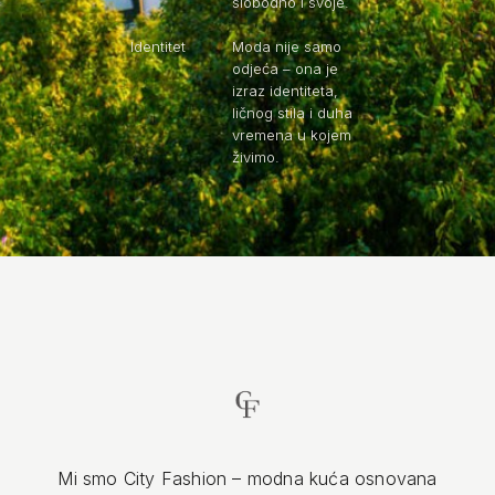
slobodno i svoje.
Identitet
Moda nije samo
odjeća – ona je
izraz identiteta,
ličnog stila i duha
vremena u kojem
živimo.
Mi smo City Fashion – modna kuća osnovana