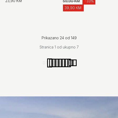
23,90 KM
59,90 KM
-33%
39,90 KM
Prikazano 24 od 149
Stranica 1 od ukupno 7
1
2
3
4
...
6
7