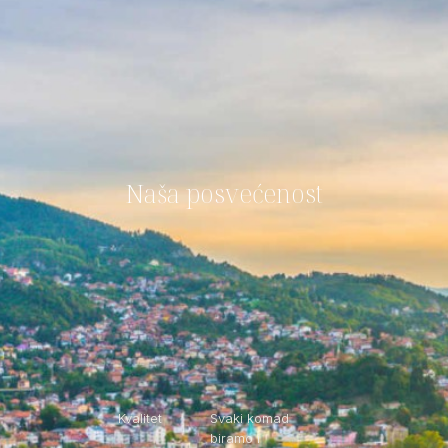
Naša posvećenost
Kvalitet
Svaki komad
biramo i