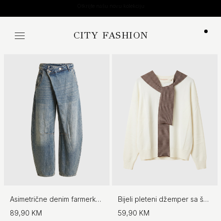
Otkrijte našu novu kolekciju
CITY FASHION
Koša
Asimetrične denim farmerke - No.97
Bijeli pleteni džemper sa šalom - No.97
89,90 KM
59,90 KM