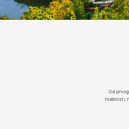
Od prvog 
hrabrost i