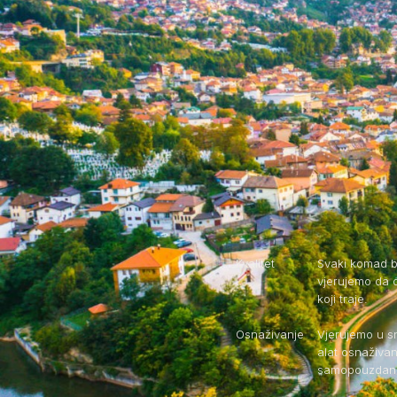
Kvalitet
Svaki komad b
vjerujemo da 
koji traje.
Osnaživanje
Vjerujemo u s
alat osnaživa
samopouzdano,