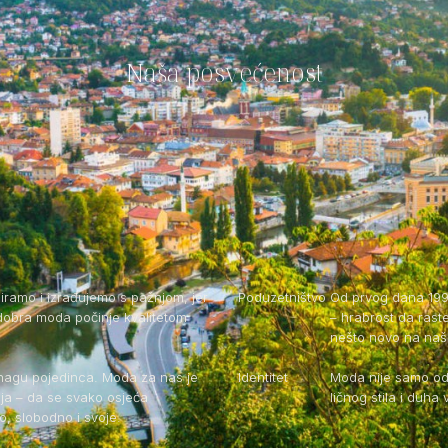
Naša posvećenost
iramo i izrađujemo s pažnjom, jer
Poduzetništvo
Od prvog dana 199
dobra moda počinje kvalitetom
– hrabrost da ras
nešto novo na naše
nagu pojedinca. Moda za nas je
Identitet
Moda nije samo odj
nja – da se svako osjeća
ličnog stila i duh
 slobodno i svoje.