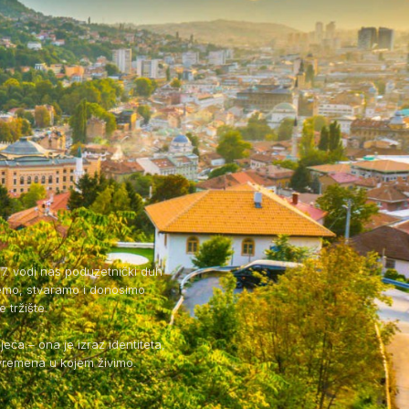
7. vodi nas poduzetnički duh
temo, stvaramo i donosimo
 tržište.
eća – ona je izraz identiteta,
a vremena u kojem živimo.