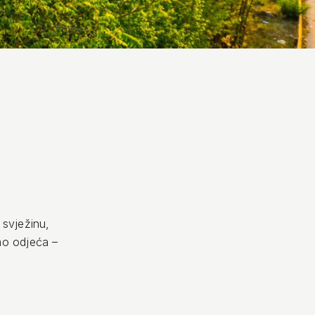
 svježinu,
mo odjeća –