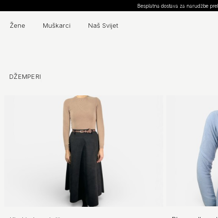
Otkrijte našu novu kolekciju
Žene
Muškarci
Naš Svijet
DŽEMPERI