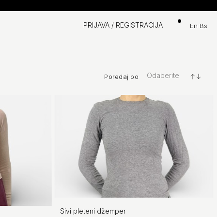
Košarica
PRIJAVA / REGISTRACIJA
en
bs
Odaberite
Poredaj po
+/-
Sivi pleteni džemper