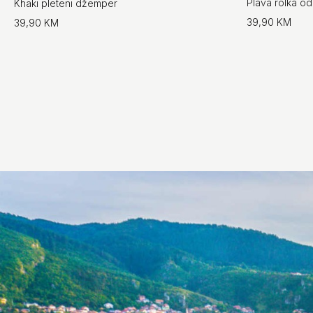
Plava rolka od
Khaki pleteni džemper
39,90 KM
39,90 KM