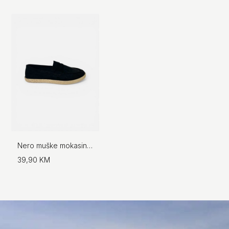
Nero muške mokasine sa plutanim đonom
39,90 KM