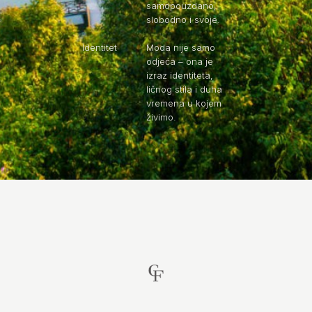
samopouzdano,
slobodno i svoje.
Identitet
Moda nije samo
odjeća – ona je
izraz identiteta,
ličnog stila i duha
vremena u kojem
živimo.