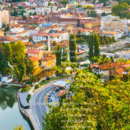
biramo i
izrađujemo s
pažnjom, jer
vjerujemo da
dobra moda
počinje kvalitetom
koji traje.
Poduzetništvo
Od prvog dana
1997. vodi nas
poduzetnički duh –
hrabrost da
rastemo, stvaramo
i donosimo nešto
novo na naše
tržište.
Osnaživanje
Vjerujemo u snagu
pojedinca. Moda
za nas je alat
osnaživanja – da
se svako osjeća