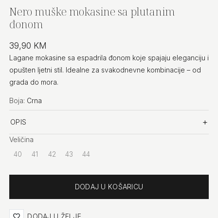
Nero muške mokasine sa plutanim
đonom
39,90 KM
Lagane mokasine sa espadrila đonom koje spajaju eleganciju i
opušten ljetni stil. Idealne za svakodnevne kombinacije – od
grada do mora.
Boja:
Crna
OPIS
Veličina
40
41
42
43
44
Količina
DODAJ U ŽELJE