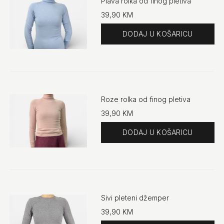
Plava rolka od finog pletiva
39,90 KM
UPOREDI SA DRUGIM PROIZVODOM
Količina
Brzi pregled
DODAJ U ŽELJE
Roze rolka od finog pletiva
39,90 KM
UPOREDI SA DRUGIM PROIZVODOM
Količina
Brzi pregled
DODAJ U ŽELJE
Sivi pleteni džemper
39,90 KM
UPOREDI SA DRUGIM PROIZVODOM