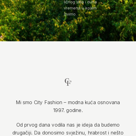
ličnog stila i duha
vremena u kojem
živimo.
Mi smo City Fashion – modna kuća osnovana
1997. godine.
Od prvog dana vodila nas je ideja da budemo
drugačiji. Da donosimo svježinu, hrabrost i nešto