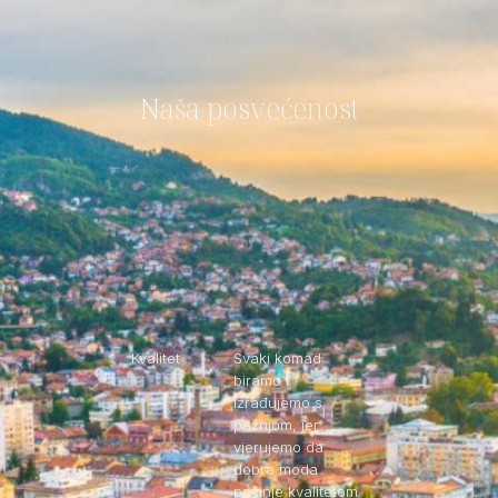
Naša posvećenost
Kvalitet
Svaki komad
biramo i
izrađujemo s
pažnjom, jer
vjerujemo da
dobra moda
počinje kvalitetom