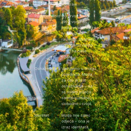
koji traje.
Poduzetništvo
Od prvog dana
1997. vodi nas
poduzetnički duh –
hrabrost da
rastemo, stvaramo
i donosimo nešto
novo na naše
tržište.
Osnaživanje
Vjerujemo u snagu
pojedinca. Moda
za nas je alat
osnaživanja – da
se svako osjeća
samopouzdano,
slobodno i svoje.
Identitet
Moda nije samo
odjeća – ona je
izraz identiteta,