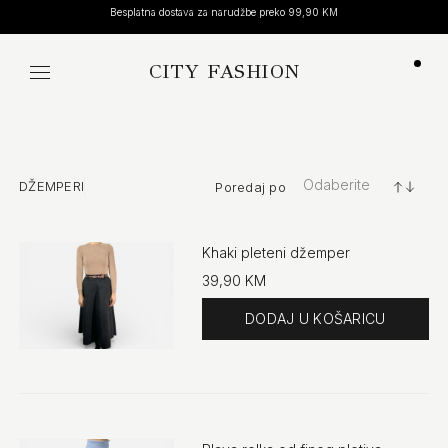
Otkrijte našu novu kolekciju
CITY FASHION
Koša
Odaberite
DŽEMPERI
Poredaj po
+/-
DODAJ U ŽELJE
Khaki pleteni džemper
39,90 KM
UPOREDI SA DRUGIM PROIZVODOM
Količina
Brzi pregled
DODAJ U ŽELJE