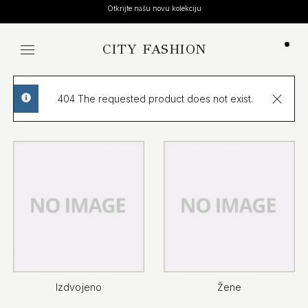
Otkrijte našu novu kolekciju
CITY FASHION
Koša
404 The requested product does not exist.
info
Izdvojeno
Žene