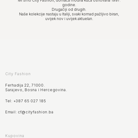
Mi smo City Fashion, domaća modna kuća osnovana 1997.
godine.
Drugačiji od drugih.
Naše kolekcije nastaju u Italiji, svaki komad pažljivo biran,
uvijek nov i uvijek aktuelan.
City Fashion
Ferhadija 22, 71000.
Sarajevo, Bosna i Hercegovina.
Tel: +387 65 027 185
Email: cf@cityfashion.ba
Kupovina