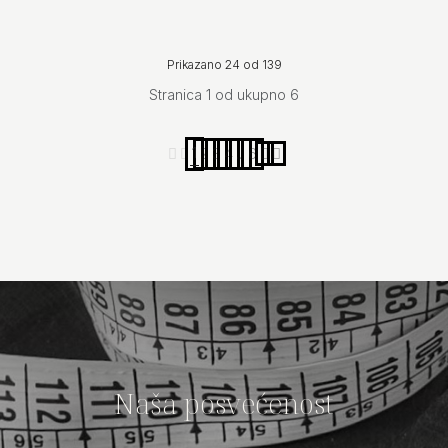
Prikazano 24 od 139
Stranica 1 od ukupno 6
1
2
3
4
...
6
Naša posvećenost