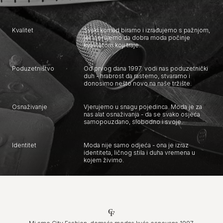
Kvalitet
Svaki komad biramo i izrađujemo s pažnjom,
jer vjerujemo da dobra moda počinje
kvalitetom koji traje.
Poduzetništvo
Od prvog dana 1997. vodi nas poduzetnički
duh - hrabrost da rastemo, stvaramo i
donosimo nešto novo na naše tržište.
Osnaživanje
Vjerujemo u snagu pojedinca. Moda je za
nas alat osnaživanja - da se svako osjeća
samopouzdano, slobodno i svoje.
Identitet
Moda nije samo odjeća - ona je izraz
identiteta, ličnog stila i duha vremena u
kojem živimo.