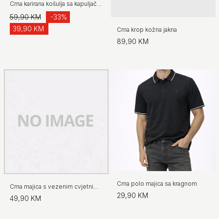
Crna karirana košulja sa kapuljačom
59,90 KM
-33%
39,90 KM
Crna krop kožna jakna
89,90 KM
Crna polo majica sa kragnom
Crna majica s vezenim cvjetnim detaljima
29,90 KM
49,90 KM