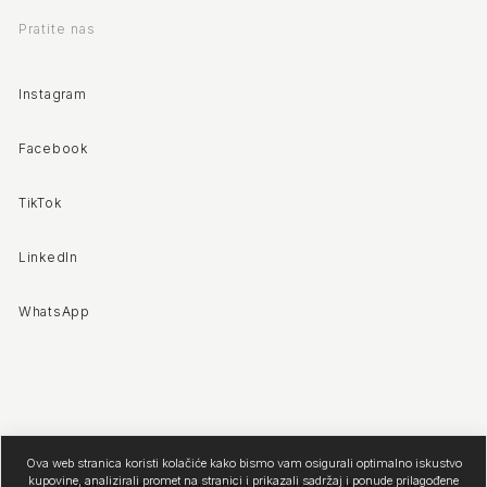
Pratite nas
Instagram
Facebook
TikTok
LinkedIn
WhatsApp
Ova web stranica koristi kolačiće kako bismo vam osigurali optimalno iskustvo
kupovine, analizirali promet na stranici i prikazali sadržaj i ponude prilagođene