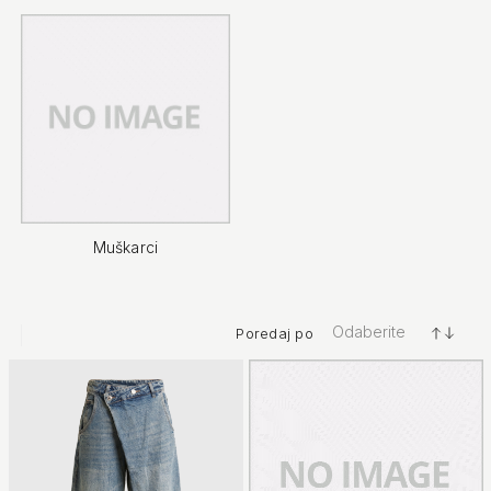
Muškarci
Odaberite
Poredaj po
+/-