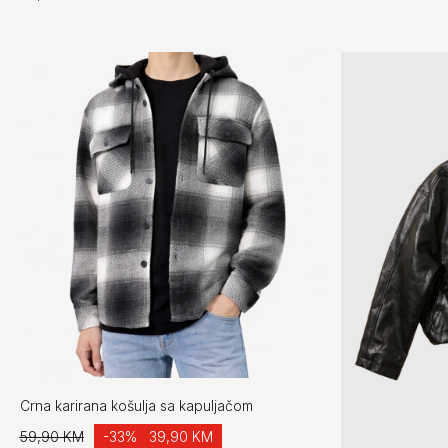
Crna karirana košulja sa kapuljačom
59,90 KM
-33%
39,90 KM