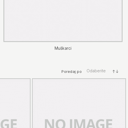
Muškarci
Odaberite
Poredaj po
+/-