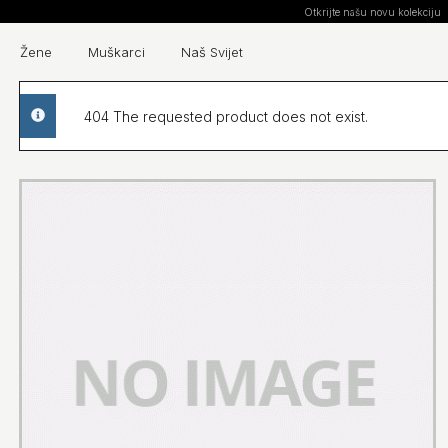
Otkrijte našu novu kolekciju
Žene
Muškarci
Naš Svijet
404 The requested product does not exist.
info