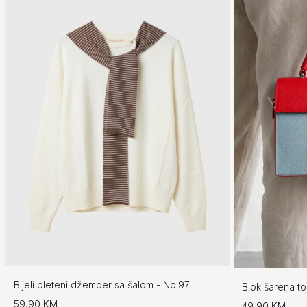
Bijeli pleteni džemper sa šalom - No.97
Blok šarena t
59,90 KM
49,90 KM