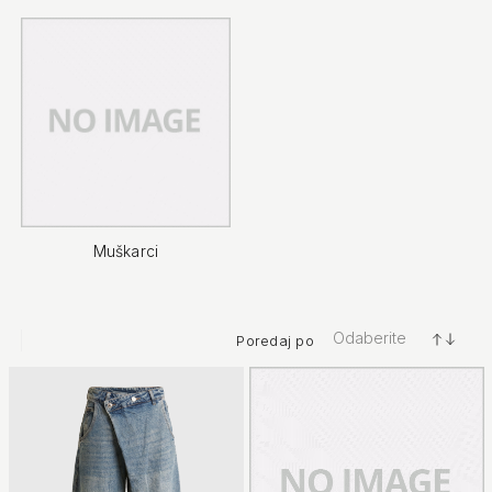
Muškarci
Odaberite
Poredaj po
+/-