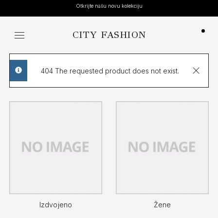
Otkrijte našu novu kolekciju
CITY FASHION
Koša
404 The requested product does not exist.
info
Izdvojeno
Žene