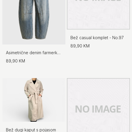
Bež casual komplet - No.97
89,90 KM
Asimetrične denim farmerke - No.97
89,90 KM
Bež dugi kaput s pojasom