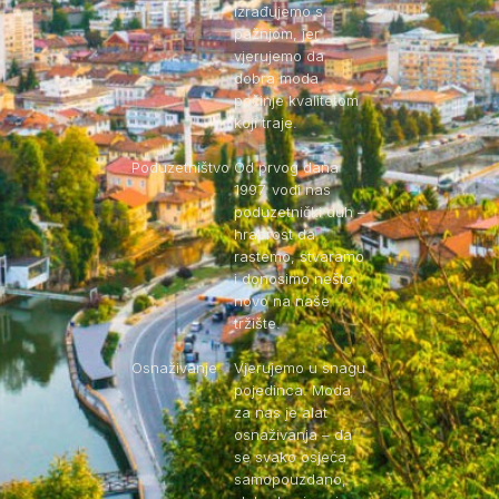
izrađujemo s
pažnjom, jer
vjerujemo da
dobra moda
počinje kvalitetom
koji traje.
Poduzetništvo
Od prvog dana
1997. vodi nas
poduzetnički duh –
hrabrost da
rastemo, stvaramo
i donosimo nešto
novo na naše
tržište.
Osnaživanje
Vjerujemo u snagu
pojedinca. Moda
za nas je alat
osnaživanja – da
se svako osjeća
samopouzdano,