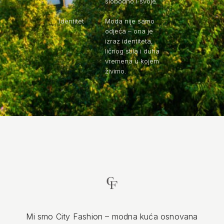
slobodno i svoje.
Identitet
Moda nije samo
odjeća – ona je
izraz identiteta,
ličnog stila i duha
vremena u kojem
živimo.
Mi smo City Fashion – modna kuća osnovana