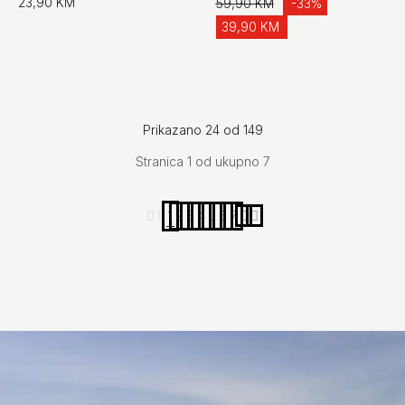
23,90 KM
59,90 KM
-33%
39,90 KM
Prikazano 24 od 149
Stranica 1 od ukupno 7
1
2
3
4
...
6
7