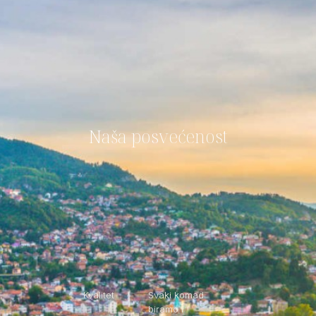
Naša posvećenost
Kvalitet
Svaki komad
biramo i