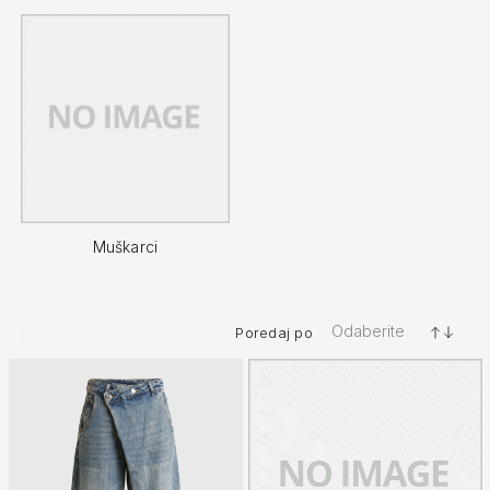
Muškarci
Odaberite
Poredaj po
+/-