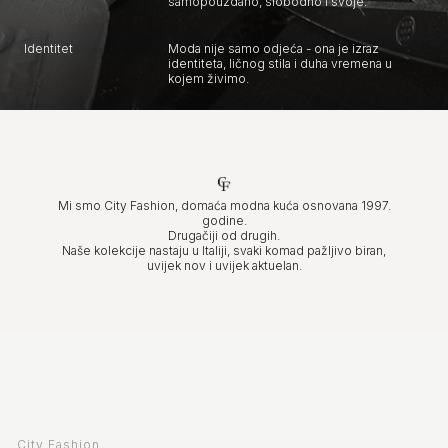
samopouzdano, slobodno i svoje.
Identitet
Moda nije samo odjeća - ona je izraz
identiteta, ličnog stila i duha vremena u
kojem živimo.
Mi smo City Fashion, domaća modna kuća osnovana 1997.
godine.
Drugačiji od drugih.
Naše kolekcije nastaju u Italiji, svaki komad pažljivo biran,
uvijek nov i uvijek aktuelan.
City Fashion