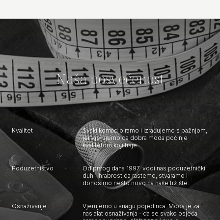
Naša posvećenost
Kvalitet
Svaki komad biramo i izrađujemo s pažnjom,
jer vjerujemo da dobra moda počinje
kvalitetom koji traje.
Poduzetništvo
Od prvog dana 1997. vodi nas poduzetnički
duh - hrabrost da rastemo, stvaramo i
donosimo nešto novo na naše tržište.
Osnaživanje
Vjerujemo u snagu pojedinca. Moda je za
nas alat osnaživanja - da se svako osjeća