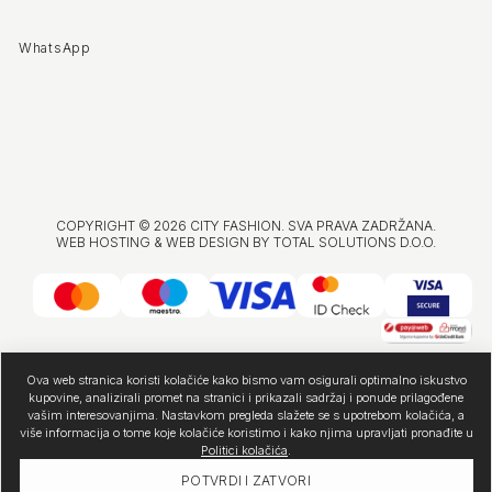
WhatsApp
COPYRIGHT © 2026 CITY FASHION. SVA PRAVA ZADRŽANA.
WEB HOSTING & WEB DESIGN BY
TOTAL SOLUTIONS D.O.O.
Ova web stranica koristi kolačiće kako bismo vam osigurali optimalno iskustvo
kupovine, analizirali promet na stranici i prikazali sadržaj i ponude prilagođene
vašim interesovanjima. Nastavkom pregleda slažete se s upotrebom kolačića, a
više informacija o tome koje kolačiće koristimo i kako njima upravljati pronađite u
Politici kolačića
.
POTVRDI I ZATVORI