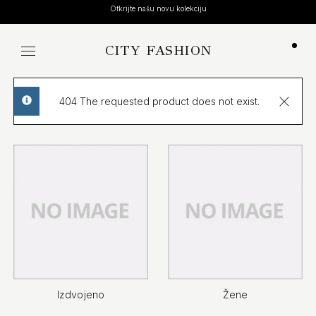
Otkrijte našu novu kolekciju
CITY FASHION
Koša
404 The requested product does not exist.
info
Izdvojeno
Žene