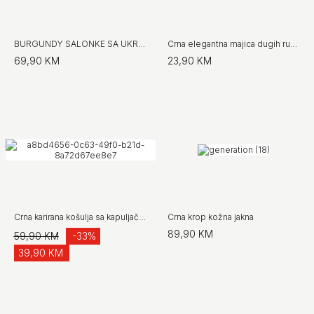
BURGUNDY SALONKE SA UKRASNIM DETALJEM
Crna elegantna majica dugih rukava
69,90 KM
23,90 KM
Crna karirana košulja sa kapuljačom
Crna krop kožna jakna
89,90 KM
59,90 KM
-33%
39,90 KM