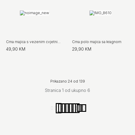
Crna majica s vezenim cvjetnim detaljima
Crna polo majica sa kragnom
49,90 KM
29,90 KM
Prikazano 24 od 139
Stranica 1 od ukupno 6
1
2
3
4
...
6