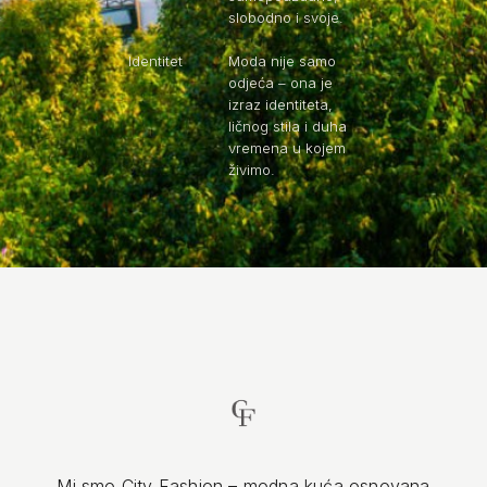
slobodno i svoje.
Identitet
Moda nije samo
odjeća – ona je
izraz identiteta,
ličnog stila i duha
vremena u kojem
živimo.
Mi smo City Fashion – modna kuća osnovana