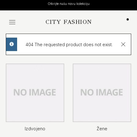
Otkrijte našu novu kolekciju
CITY FASHION
Koša
404 The requested product does not exist.
info
Izdvojeno
Žene