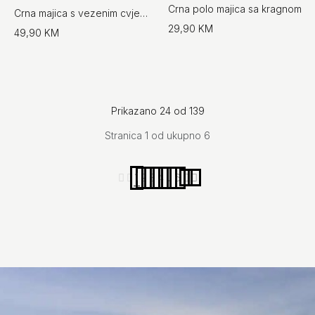
Crna polo majica sa kragnom
Crna majica s vezenim cvjetnim detaljima
29,90 KM
49,90 KM
Prikazano 24 od 139
Stranica 1 od ukupno 6
1
2
3
4
...
6