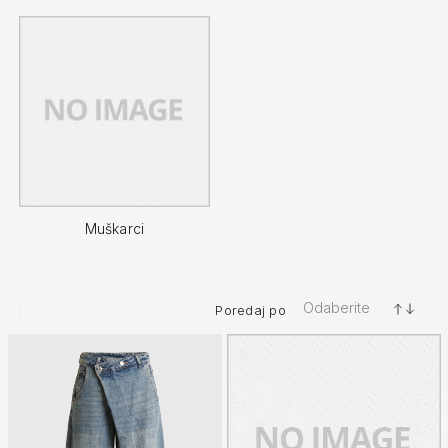
Muškarci
Odaberite
Poredaj po
+/-