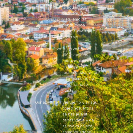
biramo i
izrađujemo s
pažnjom, jer
vjerujemo da
dobra moda
počinje kvalitetom
koji traje.
Poduzetništvo
Od prvog dana
1997. vodi nas
poduzetnički duh –
hrabrost da
rastemo, stvaramo
i donosimo nešto
novo na naše
tržište.
Osnaživanje
Vjerujemo u snagu
pojedinca. Moda
za nas je alat
osnaživanja – da
se svako osjeća
samopouzdano,