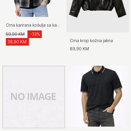
Crna karirana košulja sa kapuljačom
59,90 KM
-33%
Crna krop kožna jakna
39,90 KM
89,90 KM