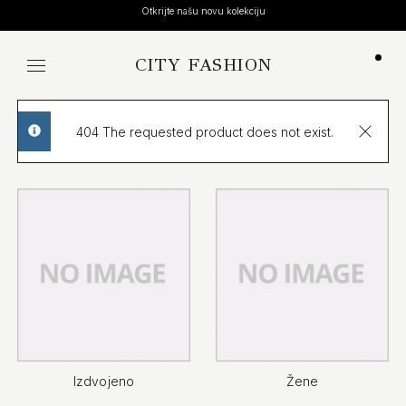
Otkrijte našu novu kolekciju
CITY FASHION
Koša
404 The requested product does not exist.
info
Izdvojeno
Žene