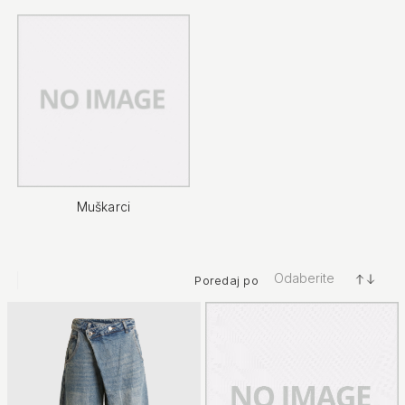
Muškarci
Odaberite
Poredaj po
+/-