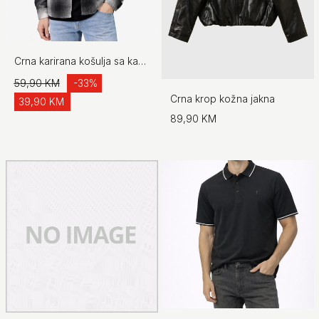
Crna karirana košulja sa kapuljačom
59,90 KM
-33%
Crna krop kožna jakna
39,90 KM
89,90 KM