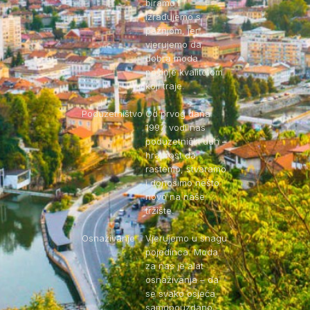
biramo i
izrađujemo s
pažnjom, jer
vjerujemo da
dobra moda
počinje kvalitetom
koji traje.
Poduzetništvo
Od prvog dana
1997. vodi nas
poduzetnički duh –
hrabrost da
rastemo, stvaramo
i donosimo nešto
novo na naše
tržište.
Osnaživanje
Vjerujemo u snagu
pojedinca. Moda
za nas je alat
osnaživanja – da
se svako osjeća
samopouzdano,