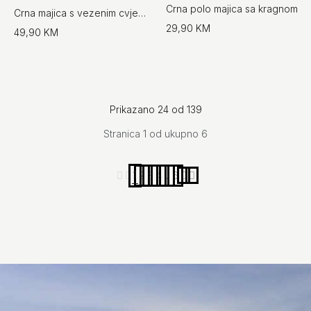
Crna polo majica sa kragnom
Crna majica s vezenim cvjetnim detaljima
29,90 KM
49,90 KM
Prikazano 24 od 139
Stranica 1 od ukupno 6
1
2
3
4
...
6