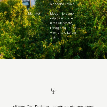
slobodno i svoje.
Identitet
Moda nije samo
odjeća – ona je
izraz identiteta,
ličnog stila i duha
vremena u kojem
živimo.
Mi smo City Fashion – modna kuća osnovana